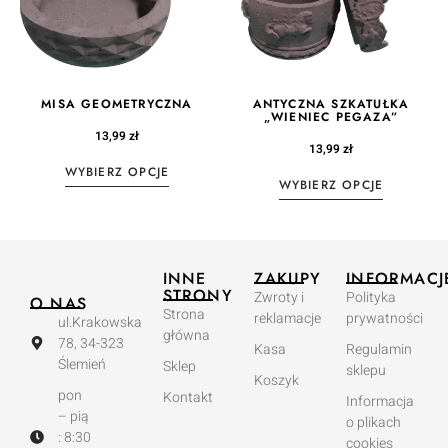
MISA GEOMETRYCZNA
ANTYCZNA SZKATUŁKA
„WIENIEC PEGAZA”
13,99
zł
13,99
zł
WYBIERZ OPCJE
WYBIERZ OPCJE
INNE
ZAKUPY
INFORMACJ
STRONY
Zwroty i
Polityka
O NAS
Strona
reklamacje
prywatności
ul.Krakowska
główna
78, 34-323
Kasa
Regulamin
Ślemień
Sklep
sklepu
Koszyk
pon
Kontakt
Informacja
– pią
o plikach
: 8:30
cookies